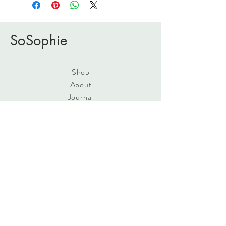
SoSophie
Shop
About
Journal
Contact
FAQ
Shipping & Returns
Store Policy
info@sosophie.be
SoSophie/bv. S.D.
Wandelingstraat 2
3000 Leuven (BE)
0032(0)16 29 21 20